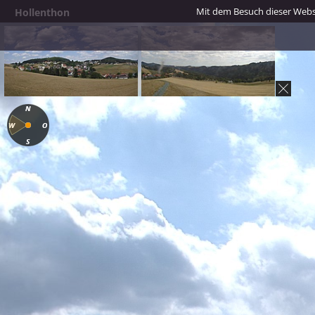
Mit dem Besuch dieser Webse
Hollenthon
Hollenthon
Panoramakamera
Hollenthon