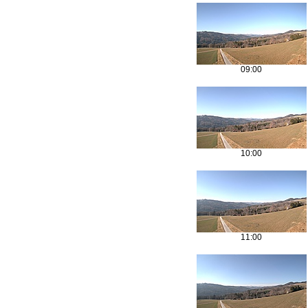
09:00
10:00
11:00