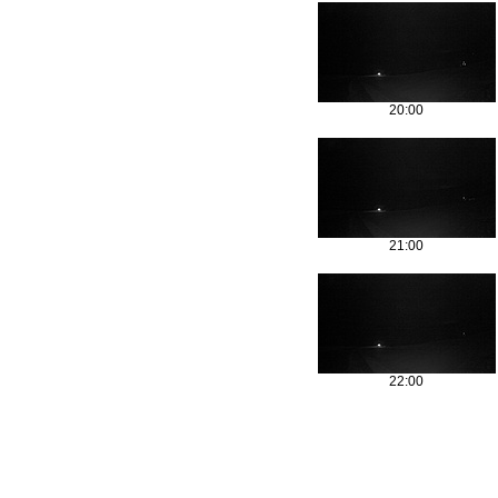
20:00
21:00
22:00