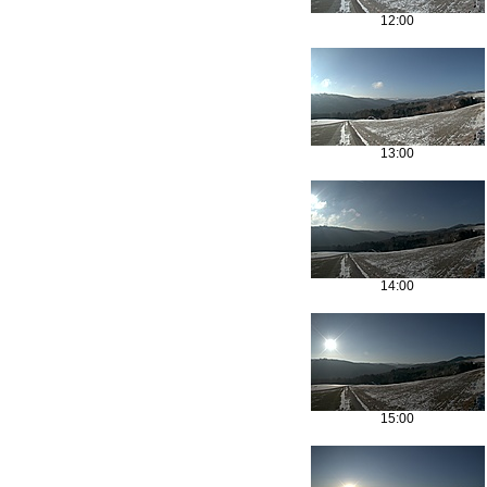
12:00
13:00
14:00
15:00