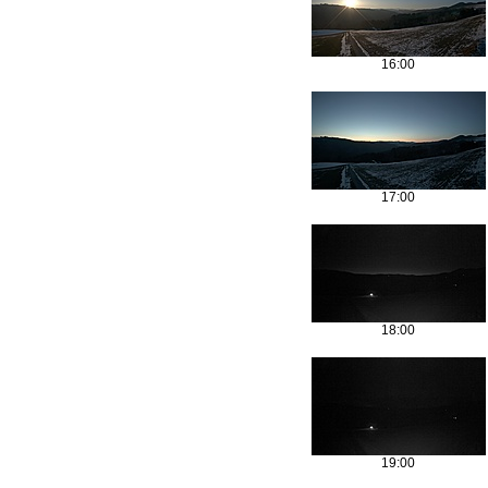
16:00
17:00
18:00
19:00