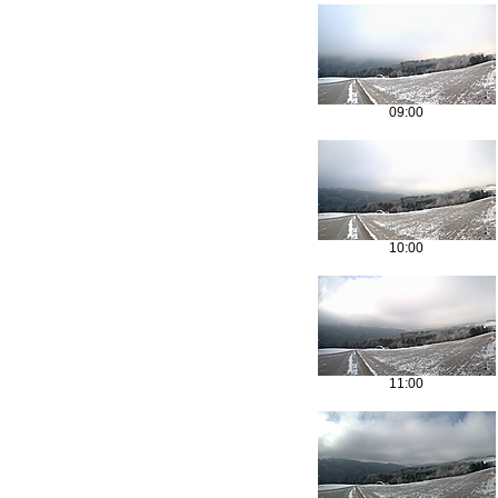
09:00
10:00
11:00