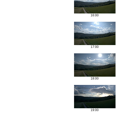
16:00
17:00
18:00
19:00