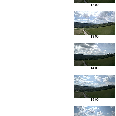
12:00
13:00
14:00
15:00