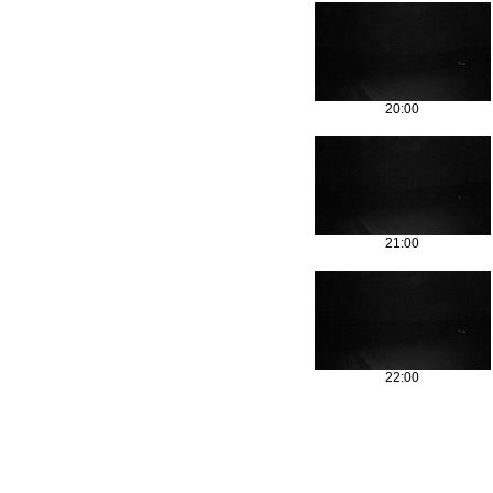
20:00
21:00
22:00