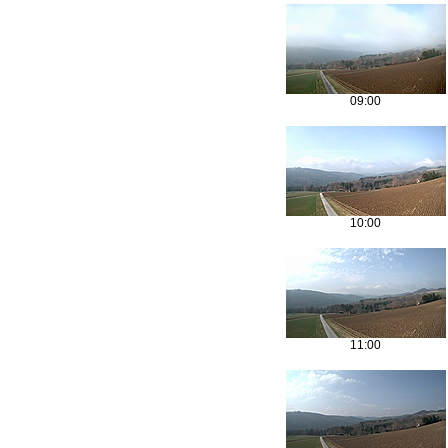
09:00
10:00
11:00