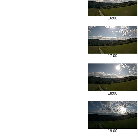
16:00
17:00
18:00
19:00