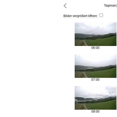
Tagesarc
Bilder vergrößert öffnen:
06:00
07:00
08:00