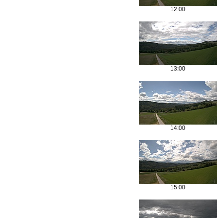
12:00
13:00
14:00
15:00