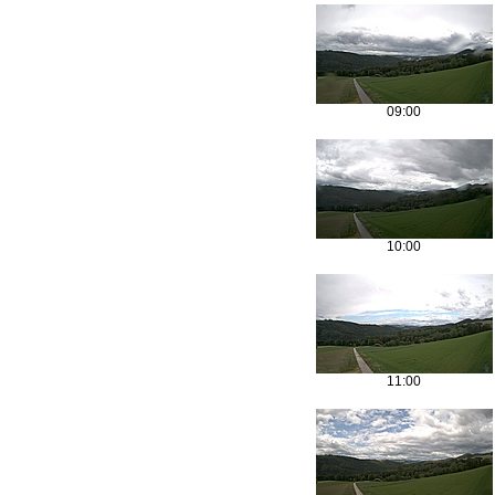
09:00
10:00
11:00