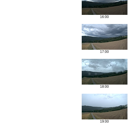
16:00
17:00
18:00
19:00