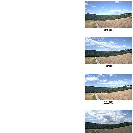
09:00
10:00
11:00