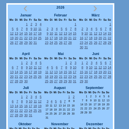
2026
Januar
Februar
März
Mo
Di
Mi
Do
Fr
Sa
So
Mo
Di
Mi
Do
Fr
Sa
So
Mo
Di
Mi
Do
Fr
Sa
So
1
2
3
4
1
1
5
6
7
8
9
10
11
2
3
4
5
6
7
8
2
3
4
5
6
7
8
12
13
14
15
16
17
18
9
10
11
12
13
14
15
9
10
11
12
13
14
15
19
20
21
22
23
24
25
16
17
18
19
20
21
22
16
17
18
19
20
21
22
26
27
28
29
30
31
23
24
25
26
27
28
23
24
25
26
27
28
29
30
31
April
Mai
Juni
Mo
Di
Mi
Do
Fr
Sa
So
Mo
Di
Mi
Do
Fr
Sa
So
Mo
Di
Mi
Do
Fr
Sa
So
1
2
3
4
5
1
2
3
1
2
3
4
5
6
7
6
7
8
9
10
11
12
4
5
6
7
8
9
10
8
9
10
11
12
13
14
13
14
15
16
17
18
19
11
12
13
14
15
16
17
15
16
17
18
19
20
21
20
21
22
23
24
25
26
18
19
20
21
22
23
24
22
23
24
25
26
27
28
27
28
29
30
25
26
27
28
29
30
31
29
30
Juli
August
September
Mo
Di
Mi
Do
Fr
Sa
So
Mo
Di
Mi
Do
Fr
Sa
So
Mo
Di
Mi
Do
Fr
Sa
So
1
2
3
4
5
1
2
1
2
3
4
5
6
7
8
9
10
11
12
13
6
7
8
9
10
11
12
3
4
5
6
7
8
9
14
15
16
17
18
19
20
13
14
15
16
17
18
19
10
11
12
13
14
15
16
21
22
23
24
25
26
27
17
18
19
20
21
22
23
20
21
22
23
24
25
26
28
29
30
24
25
26
27
28
29
30
27
28
29
30
31
31
Oktober
November
Dezember
Mo
Di
Mi
Do
Fr
Sa
So
Mo
Di
Mi
Do
Fr
Sa
So
Mo
Di
Mi
Do
Fr
Sa
So