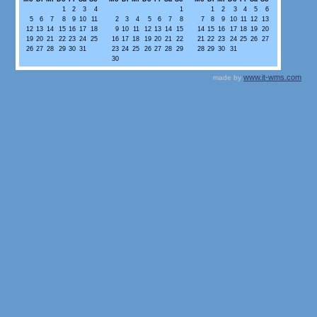
1
2
3
4
1
1
2
3
4
5
6
5
6
7
8
9
10
11
2
3
4
5
6
7
8
7
8
9
10
11
12
13
12
13
14
15
16
17
18
9
10
11
12
13
14
15
14
15
16
17
18
19
20
19
20
21
22
23
24
25
16
17
18
19
20
21
22
21
22
23
24
25
26
27
26
27
28
29
30
31
23
24
25
26
27
28
29
28
29
30
31
30
www.it-wms.com
made by